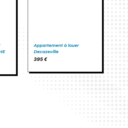
C
Appartement à louer
HE
Decazeville
395 €